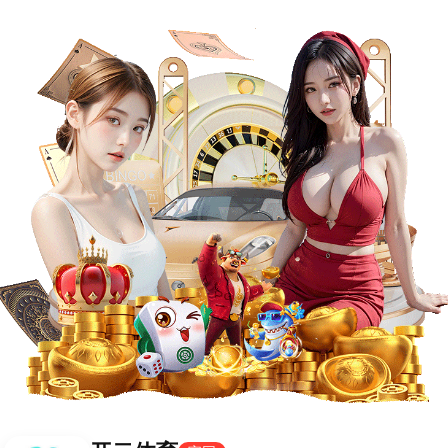
首页
公司简介