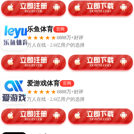
揭秘勇士闹剧！库明加又拒绝续约合同 勇士要价
2026-01-18