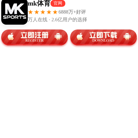
库明加又拒绝续约合同 勇士要价太高恐难达成签换交易
金州勇士的内部剧情再次成为焦点。年轻前锋乔纳森·库明加（Jonathan Ku
热议，更让球迷们开始担心——这位天赋异禀的年轻球员是否会步上其他
了一层阴影。