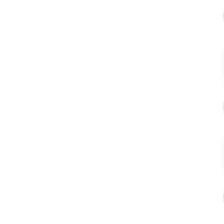
新闻中心
新闻中心
公司新闻
技术资料