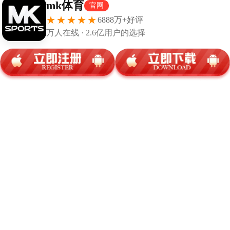
体育场地：运动爱好者和教练喜忧参半**